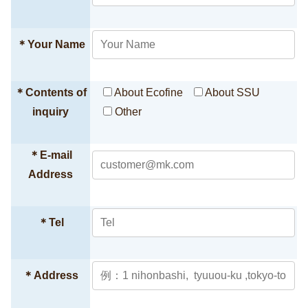
＊
Your Name
＊
Contents of
About Ecofine
About SSU
inquiry
Other
＊
E-mail
Address
＊
Tel
＊
Address