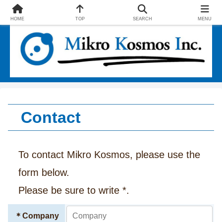
エコファインとSSUで社会に貢献する企業
HOME
TOP
SEARCH
MENU
Contact
To contact Mikro Kosmos, please use the
form below.
Please be sure to write *.
＊
Company