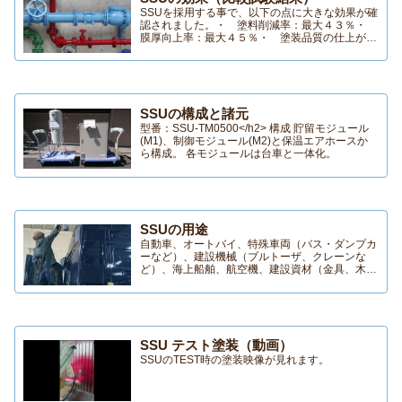
SSUを採用する事で、以下の点に大きな効果が確
認されました。・ 塗料削減率：最大４３％・
膜厚向上率：最大４５％・ 塗装品質の仕上がり
向上
SSUの構成と諸元
型番：SSU-TM0500</h2> 構成 貯留モジュール
(M1)、制御モジュール(M2)と保温エアホースか
ら構成。 各モジュールは台車と一体化。
SSUの用途
自動車、オートバイ、特殊車両（バス・ダンプカ
ーなど）、建設機械（ブルトーザ、クレーンな
ど）、海上船舶、航空機、建設資材（金具、木製
品など）、プラント設備（タンク、鋼構造物、配
管など）、工業製品（コイル、パイプ、各種容
器、家電製品など）、建築物（外壁、床面、屋内
壁、屋根、窓枠、ドアノブなど）、金属部品各部
品類（鋼製、アルミ製品など）
SSU テスト塗装（動画）
SSUのTEST時の塗装映像が見れます。