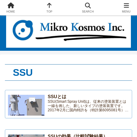
エコファインとSSUで社会に貢献する企業
HOME
TOP
SEARCH
MENU
SSU
SSUとは
SSU(Smart Spray Unit)は、従来の塗装装置とは
一線を画した、新しいタイプの塗装装置です。
2017年2月に国内特許を（特許第6095081号）を
取得致しました。現在、国際特許出願中です。
SSUは、経済産業省「平成25年度補正予算 中小
企業・小規模事業者 ものづくり・商業・サービ
ス革新事業」に採択されました。
SSUの効果（比較試験結果）