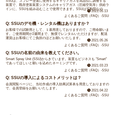
SSUは、スプレー塗装に使用するキャリアガスを高品位に調整する
装置で、既存塗装装置システムのキャリアガス（圧縮空気等）供給ラ
インに、SSUを組み込むことで使用できます。SSUは可動型なの
2021.05.13
で、既存のコンプレッサーとガンの設置レイアウトをほとん...
よくあるご質問（FAQ）-SSU
Q: SSUのデモ機・レンタル機はありますか？
お客様での試験用として、１基用意しておりますので、ご用命願いま
す。ご使用期間が2週間まで、無償でレンタルいただけますが、配送
運賃はお客様にてご負担のほどお願いいたします。
2021.05.26
よくあるご質問（FAQ）-SSU
Q: SSUの名前の由来を教えてください。
Smart Spray Unit (SSU)からきています。装置もビジネスも ”Smart"
であってほしいと願いを込めたネーミングです。
2021.03.23
よくあるご質問（FAQ）-SSU
Q: SSUの導入によるコストメリットは？
会員閲覧ページに、当社作成の導入効果試算表を用意しておりますの
で、会員登録をお願いいたします。
2021.04.22
よくあるご質問（FAQ）-SSU